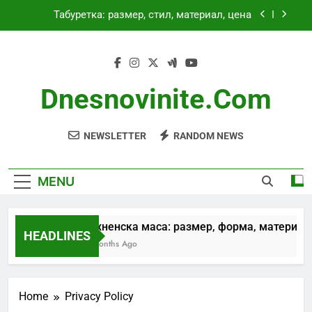
Skip
Табуретка: размер, стил, материал, цена
to
content
Кресло: недостатъчен комфорт, размер, стил
Пейка: стил, размер, комфорт, материал
Dnesnovinite.com
Кухненска маса: размер, форма, материал,
стил
NEWSLETTER
RANDOM NEWS
Табуретка: размер, стил, материал, цена
Кресло: недостатъчен комфорт, размер, стил
MENU
Пейка: стил, размер, комфорт, материал
Кухненска маса: размер, форма, материал, 
HEADLINES
4 Months Ago
Home
Privacy Policy