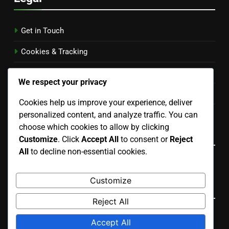
Get in Touch
Cookies & Tracking
About
We respect your privacy
Terms & Conditions
Cookies help us improve your experience, deliver
personalized content, and analyze traffic. You can
Your Privacy
choose which cookies to allow by clicking
Language
Customize
. Click
Accept All
to consent or
Reject
All
to decline non-essential cookies.
Bulgarian
▾
Customize
Search
Reject All
Search
Accept All
for: