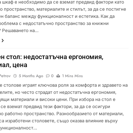
а шкаф е необходимо да се вземат предвид фактори като
о пространство, материалите и стилът, за да се постигне
н баланс между функционалност и естетика. Как да
облема с недостатъчно пространство за книжни
? Решаването на…
н стол: недостатъчна ергономия,
иал, цена
Petrov
5 Months Ago
0
1 Mins Mins
е столове играят ключова роля за комфорта и здравето на
елите, но често страдат от недостатъчна ергономия,
ящи материали и високи цени. При избора на стол е
 се вземат предвид тези фактори, за да се осигури
о работно пространство. Разнообразието от материали,
 са изработени столовете, също оказва влияние върху
функционалност…