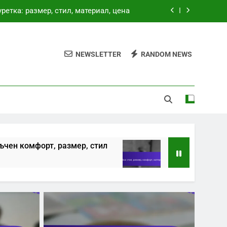
недостатъчен комфорт, размер, стил
а: стил, размер, комфорт, материал
NEWSLETTER
RANDOM NEWS
аса: размер, форма, материал, стил
уретка: размер, стил, материал, цена
недостатъчен комфорт, размер, стил
а: стил, размер, комфорт, материал
азмер, стил
Пейка: стил, размер, комфорт
5 Months Ago