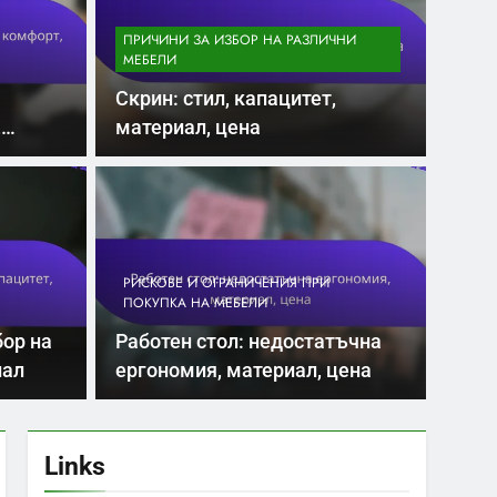
ПРИЧИНИ ЗА ИЗБОР НА РАЗЛИЧНИ
МЕБЕЛИ
Скрин: стил, капацитет,
,
материал, цена
5 Months Ago
РИЧИНИ ЗА ИЗБОР НА РАЗЛИЧНИ МЕБЕЛИ
Пейка: стил, размер, комфор
материал
РИСКОВЕ И ОГРАНИЧЕНИЯ ПРИ
ПОКУПКА НА МЕБЕЛИ
борът на пейка за градината е важен процес, който изиск
бор на
Работен стол: недостатъчна
ъм детайлите като стил,…
иал
ергономия, материал, цена
Links