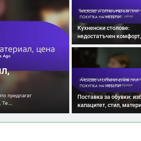
РИСКОВЕ И ОГРАНИЧЕНИЯ ПРИ
ПОКУПКА НА МЕБЕЛИ
Кухненски столове:
недостатъчен комфорт
материал, цена
4 Months Ago
ПРИ ПОКУПКА НА МЕБЕЛИ
П
едостатъчен
размер, стил
РИСКОВЕ И ОГРАНИЧЕНИЯ ПРИ
ПОКУПКА НА МЕБЕЛИ
мент от интериора, но недостатъчният комфорт
Из
Поставка за обувки: из
т от неправилни…
к
капацитет, стил, матер