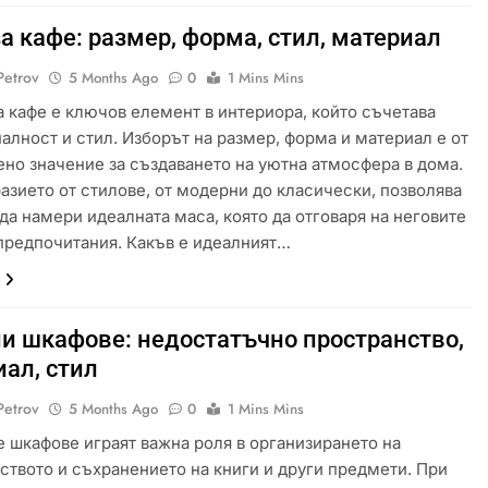
а кафе: размер, форма, стил, материал
Petrov
5 Months Ago
0
1 Mins Mins
а кафе е ключов елемент в интериора, който съчетава
алност и стил. Изборът на размер, форма и материал е от
но значение за създаването на уютна атмосфера в дома.
азието от стилове, от модерни до класически, позволява
 да намери идеалната маса, която да отговаря на неговите
предпочитания. Какъв е идеалният…
и шкафове: недостатъчно пространство,
ал, стил
Petrov
5 Months Ago
0
1 Mins Mins
 шкафове играят важна роля в организирането на
ството и съхранението на книги и други предмети. При