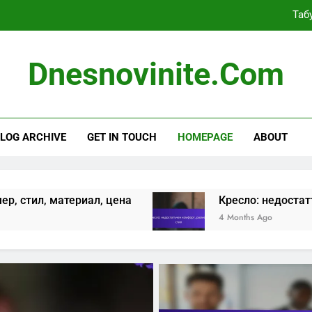
Кресло: 
Пейк
Dnesnovinite.com
Кухненска м
Таб
LOG ARCHIVE
GET IN TOUCH
HOMEPAGE
ABOUT
Кресло: 
Пейк
иал, цена
Кресло: недостатъчен комфорт, р
4 Months Ago