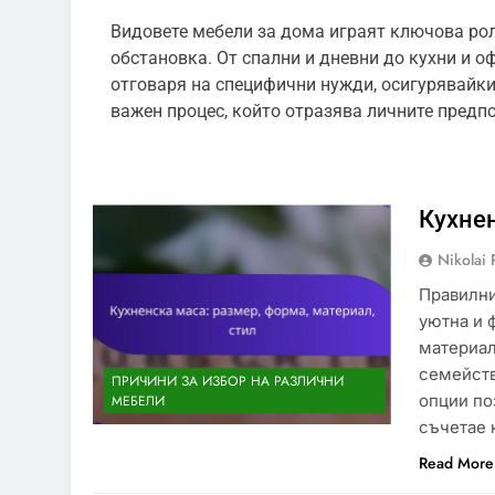
Видовете мебели за дома играят ключова ро
обстановка. От спални и дневни до кухни и о
отговаря на специфични нужди, осигурявайки
важен процес, който отразява личните предп
Кухнен
Nikolai 
Правилни
уютна и 
материал
семейств
ПРИЧИНИ ЗА ИЗБОР НА РАЗЛИЧНИ
опции по
МЕБЕЛИ
съчетае 
Read More