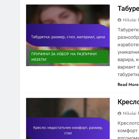
Табуре
Nikolai 
Табуретк
разнообр
изработе
уникални
ПРИЧИНИ ЗА ИЗБОР НА РАЗЛИЧНИ
варира, 
МЕБЕЛИ
вариант 
табуретк
Read More
Кресло
Nikolai 
Креслото
комфорт 
ергономи