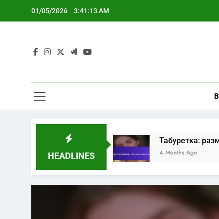
Skip
01/05/2026
3:41:14 AM
to
content
B
риал, стил
Табуретка: размер, стил, матер
4 Months Ago
HEADLINES