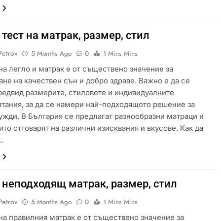
 тест на матрак, размер, стил
Petrov
5 Months Ago
0
1 Mins Mins
на легло и матрак е от съществено значение за
ане на качествен сън и добро здраве. Важно е да се
редвид размерите, стиловете и индивидуалните
тания, за да се намери най-подходящото решение за
ужди. В България се предлагат разнообразни матраци и
оито отговарят на различни изисквания и вкусове. Как да
…
 неподходящ матрак, размер, стил
Petrov
5 Months Ago
0
1 Mins Mins
на правилния матрак е от съществено значение за