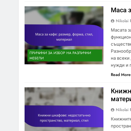
Маса з
Nikolai 
Масата з
функцион
съществе
Разнообр
ПРИЧИНИ ЗА ИЗБОР НА РАЗЛИЧНИ
на всеки
МЕБЕЛИ
нужди и 
Read More
Книжн
матери
Nikolai 
Книжните
простран