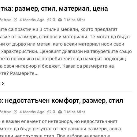
тка: размер, стил, материал, цена
Petrov
4 Months Ago
0
1 Mins Mins
ите са практични и стилни мебели, които предлагат
азие от размери, стилове и материали. Те могат да бъдат
ни от дърво или метал, като всеки материал носи свои
 характеристики. Ценовият диапазон на табуретките също
което позволява на потребителите да намерят подходящ
за своя интериор и бюджет. Какви са размерите на
ите? Размерите…
: недостатъчен комфорт, размер, стил
Petrov
4 Months Ago
0
1 Mins Mins
 е важен елемент от интериора, но недостатъчният
може да бъде резултат от неправилни размери, лоша
я или неподходящ стил. При избора на кресло е