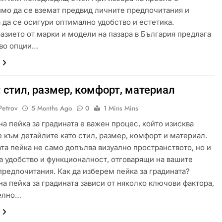
мо да се вземат предвид личните предпочитания и
а да се осигури оптимално удобство и естетика.
азието от марки и модели на пазара в България предлага
во опции…
 стил, размер, комфорт, материал
Petrov
5 Months Ago
0
1 Mins Mins
на пейка за градината е важен процес, който изисква
 към детайлите като стил, размер, комфорт и материал.
та пейка не само допълва визуално пространството, но и
а удобство и функционалност, отговарящи на вашите
предпочитания. Как да изберем пейка за градината?
на пейка за градината зависи от няколко ключови фактора,
елно…