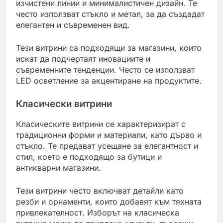
изчистени линии и минималистичен дизайн. Те
често използват стъкло и метал, за да създадат
елегантен и съвременен вид.
Тези витрини са подходящи за магазини, които
искат да подчертаят иновациите и
съвременните тенденции. Често се използват
LED осветление за акцентиране на продуктите.
Класически витрини
Класическите витрини се характеризират с
традиционни форми и материали, като дърво и
стъкло. Те предават усещане за елегантност и
стил, което е подходящо за бутици и
антикварни магазини.
Тези витрини често включват детайли като
резби и орнаменти, които добавят към тяхната
привлекателност. Изборът на класическа