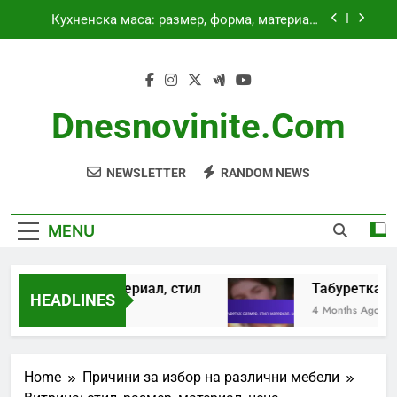
Skip
Кухненска маса: размер, форма, материал,
to
стил
content
Табуретка: размер, стил, материал, цена
Кресло: недостатъчен комфорт, размер, стил
Dnesnovinite.com
Пейка: стил, размер, комфорт, материал
NEWSLETTER
RANDOM NEWS
Кухненска маса: размер, форма, материал,
стил
Табуретка: размер, стил, материал, цена
MENU
Кресло: недостатъчен комфорт, размер, стил
ер, форма, материал, стил
Табуретка: разм
Пейка: стил, размер, комфорт, материал
HEADLINES
4 Months Ago
Home
Причини за избор на различни мебели