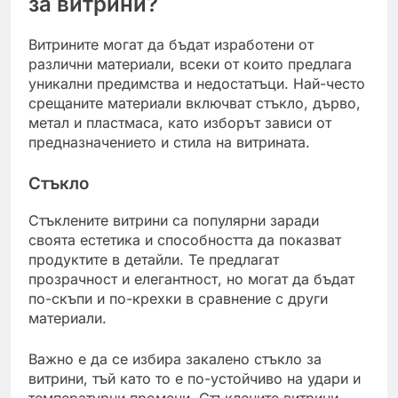
за витрини?
Витрините могат да бъдат изработени от
различни материали, всеки от които предлага
уникални предимства и недостатъци. Най-често
срещаните материали включват стъкло, дърво,
метал и пластмаса, като изборът зависи от
предназначението и стила на витрината.
Стъкло
Стъклените витрини са популярни заради
своята естетика и способността да показват
продуктите в детайли. Те предлагат
прозрачност и елегантност, но могат да бъдат
по-скъпи и по-крехки в сравнение с други
материали.
Важно е да се избира закалено стъкло за
витрини, тъй като то е по-устойчиво на удари и
температурни промени. Стъклените витрини