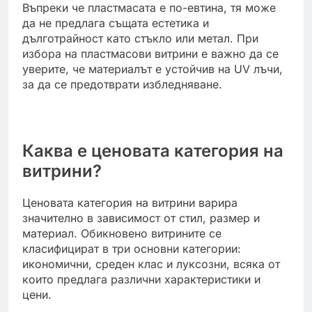
Въпреки че пластмасата е по-евтина, тя може
да не предлага същата естетика и
дълготрайност като стъкло или метал. При
избора на пластмасови витрини е важно да се
уверите, че материалът е устойчив на UV лъчи,
за да се предотврати избледняване.
Каква е ценовата категория на
витрини?
Ценовата категория на витрини варира
значително в зависимост от стил, размер и
материал. Обикновено витрините се
класифицират в три основни категории:
икономични, среден клас и луксозни, всяка от
които предлага различни характеристики и
цени.