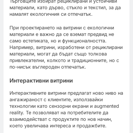
Търговците избират рециклирани и устойчиви
материали, като дърво, стъкло и текстил, за да
намалят екологичния си отпечатък.
При проектирането на витрини с екологични
материали е важно да се вземат предвид не
само естетиката, но и функционалността.
Например, витрини, изработени от рециклирани
материали, могат да бъдат също толкова
привлекателни, колкото и традиционните, но с
по-нисък въглероден отпечатък.
Интерактивни витрини
Интерактивните витрини предлагат ново ниво на
ангажираност с клиентите, използвайки
технологии като сензорни екрани и augmented
reality. Те позволяват на потребителите да
взаимодействат с продуктите по нов начин,
което увеличава интереса и продажбите.